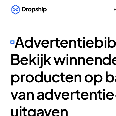
H
Advertentiebib
Bekijk winnend
producten op b
van advertentie
uitgaven