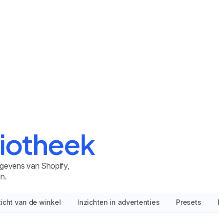
liotheek
egevens van Shopify,
n.
icht van de winkel
Inzichten in advertenties
Presets