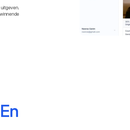
 uitgeven.
d winnende
p
En