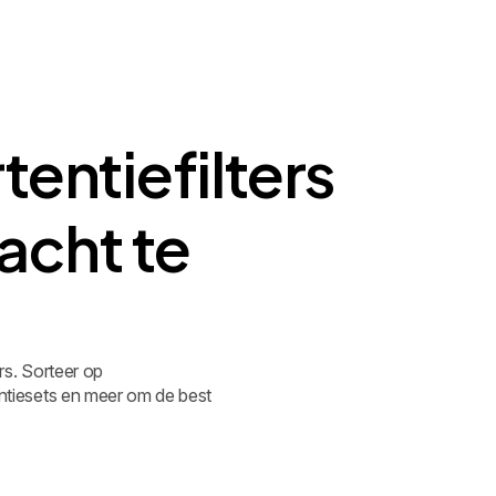
entiefilters
acht te
ers. Sorteer op
entiesets en meer om de best