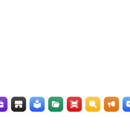
produits,
a