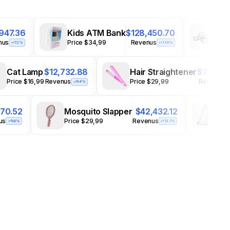
,947.36
Kids ATM Bank
$128,450.70
Min
nus
Price $34,99
Revenus
Pric
7.2%
11.6%
Cat Lamp
$12,732.88
Hair Straightener
$74,632
Price $16,99
Revenus
Price $29,99
Revenus
9.4%
770.52
Mosquito Slapper
$42,432.12
Po
us
Price $29,99
Revenus
Pri
9.8%
13.7%