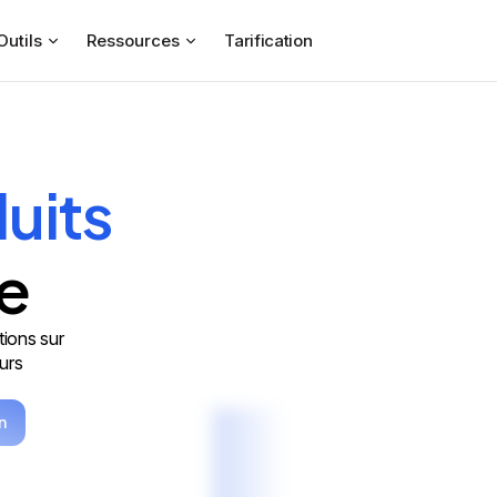
Outils
Ressources
Tarification
uits
e
tions sur
eurs
n