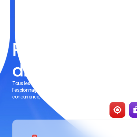
Produits de
dropshipping
Tous les outils dont vous avez besoin pour la recherche de 
l'espionnage publicitaire, le suivi des ventes et l'analyse de l
concurrence, le tout dans un seul compte.