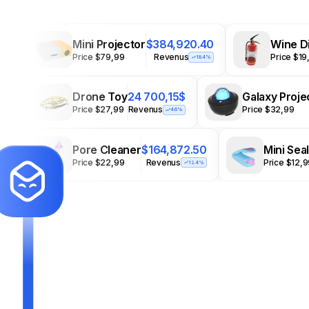
Mini Projector
$384,920.40
Wine D
Price $79,99
Revenus
Price $19
18.4%
Drone Toy
24 700,15$
Galaxy Proje
Price $27,99
Revenus
Price $32,99
4.6%
Pore Cleaner
$164,872.50
Mini Sea
Price $22,99
Revenus
Price $12,
12.4%