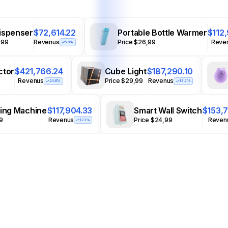
ispenser
$72,614.22
Portable Bottle Warmer
$112
,99
Revenus
Price $26,99
Reve
6.8%
ctor
$421,766.24
Cube Light
$187,290.10
Revenus
Price $29,99
Revenus
24.6%
13.2%
ling Machine
$117,904.33
Smart Wall Switch
$153,
99
Revenus
Price $24,99
Reven
12.1%