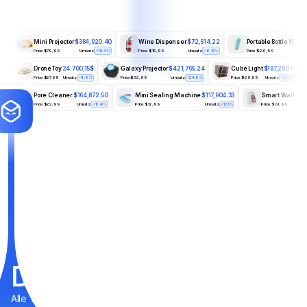
Mini Projector
$384,920.40
Wine Dispenser
$72,614.22
Portable Bottle War
Price $79,99
Umsatz
18.4%
Price $19,99
Umsatz
6.8%
Price $26,99
Drone Toy
24.700,15$
Galaxy Projector
$421,766.24
Cube Light
$187,290.10
Price $27,99
Umsatz
4.6%
Price $32,99
Umsatz
24.6%
Price $29,99
Umsatz
13.2%
Pore Cleaner
$164,872.50
Mini Sealing Machine
$117,904.33
Smart Wall Swi
Price $22,99
Umsatz
12.4%
Price $12,99
Umsatz
12.1%
Price $24,99
Dropship-Produkte
Alle Tools, die Sie für Produktforschung, Werbespionage,