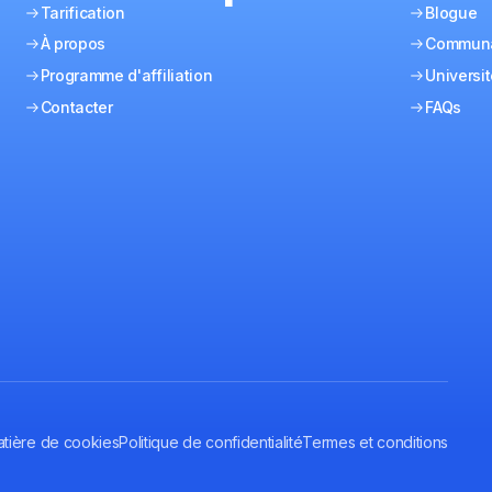
Tarification
Blogue
À propos
Commun
Programme d'affiliation
Universi
Contacter
FAQs
atière de cookies
Politique de confidentialité
Termes et conditions