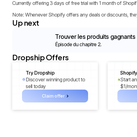
Currently offering 3 days of free trial with 1 month of Sho
Note: Whenever Shopify offers any deals or discounts, they'l
Up next
Trouver les produits gagnants
Épisode du chapitre 2.
Dropship Offers
Try Dropship
Shopify
Discover winning product to
Start an
sell today
$1/mont
Claim offer