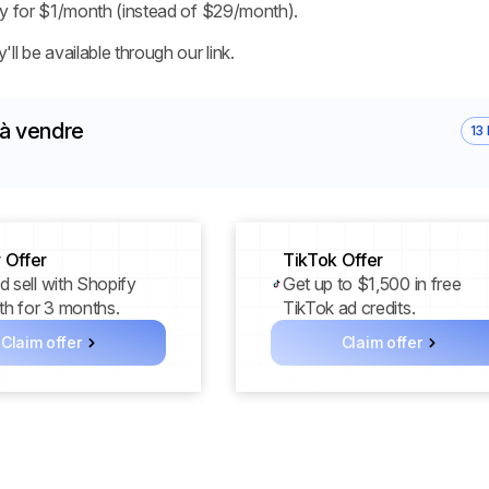
pify for $1/month (instead of $29/month).
l be available through our link.
 à vendre
13 
 Offer
TikTok Offer
d sell with Shopify
Get up to $1,500 in free
h for 3 months.
TikTok ad credits.
Claim offer
Claim offer