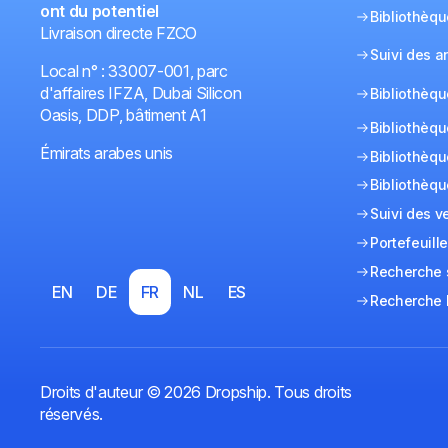
ont du potentiel
Bibliothèq
Livraison directe FZCO
Suivi des 
Local n° : 33007-001, parc
d'affaires IFZA, Dubai Silicon
Bibliothèqu
Oasis, DDP, bâtiment A1
Bibliothèq
Émirats arabes unis
Bibliothèqu
Bibliothèqu
Suivi des v
Portefeuill
Recherche s
EN
DE
FR
NL
ES
Recherche 
Droits d'auteur © 2026 Dropship. Tous droits
réservés.