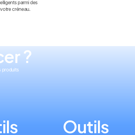
telligents parmi des
à votre créneau.
er ?
 produits
ils
Outils