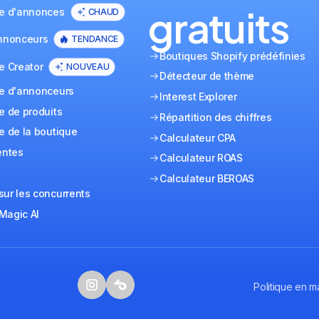
gratuits
ue d'annonces
CHAUD
annonceurs
TENDANCE
Boutiques Shopify prédéfinies
e Creator
NOUVEAU
Détecteur de thème
ue d'annonceurs
Interest Explorer
e de produits
Répartition des chiffres
e de la boutique
Calculateur CPA
entes
Calculateur ROAS
e
Calculateur BEROAS
ur les concurrents
Magic AI
Politique en m