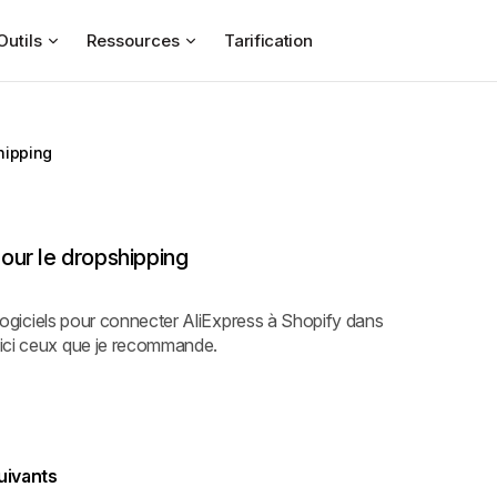
Outils
Ressources
Tarification
hipping
our le dropshipping
s logiciels pour connecter AliExpress à Shopify dans
oici ceux que je recommande.
suivants