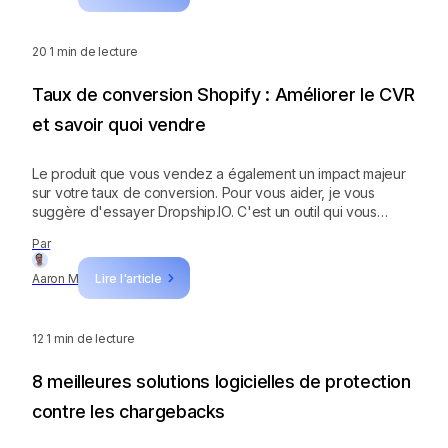
20
1 min de lecture
Taux de conversion Shopify : Améliorer le CVR
et savoir quoi vendre
Le produit que vous vendez a également un impact majeur
sur votre taux de conversion. Pour vous aider, je vous
suggère d'essayer Dropship.IO. C'est un outil qui vous
permet de consulter les produits à forte demande.
Par
Inscrivez-vous pour un essai gratuit et commencez à
rechercher des produits ayant un taux de conversion élevé
Aaron M
Lire l'article
!
12
1 min de lecture
8 meilleures solutions logicielles de protection
contre les chargebacks