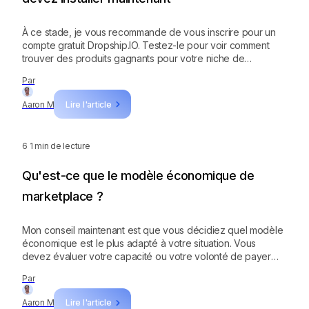
À ce stade, je vous recommande de vous inscrire pour un
compte gratuit Dropship.IO. Testez-le pour voir comment
trouver des produits gagnants pour votre niche de
dropshipping. Je vous suggère également de consulter les
Par
autres applications, notamment Pebblely et Creator Kit.
Aaron M
Lire l'article
6
1 min de lecture
Qu'est-ce que le modèle économique de
marketplace ?
Mon conseil maintenant est que vous décidiez quel modèle
économique est le plus adapté à votre situation. Vous
devez évaluer votre capacité ou votre volonté de payer
des frais mensuels pour une boutique, ainsi que vos
Par
compétences pour gérer un site web indépendant.
Aaron M
Lire l'article