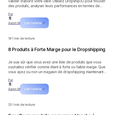
valider d’abord votre idée. Utilisez Dropship.IO pour trouver
des produits, analyser leurs performances en termes de
ventes et espionner vos concurrents. Dropship.IO est
Par
disponible gratuitement pendant 7 jours, alors essayez-le
dès maintenant !
Aaron M
Lire l'article
18
1 min de lecture
8 Produits à Forte Marge pour le Dropshipping
Je suis sûr que vous avez une liste de produits que vous
souhaitez vérifier comme étant à forte ou faible marge. Que
vous ayez ou non un magasin de dropshipping maintenant,
je vous encourage à créer un compte gratuit sur
Par
Dropship.IO. Suivez les instructions que je vous ai montrées
précédemment pour trouver des produits de dropshipping
Aaron M
Lire l'article
gagnants et à forte marge pour votre boutique !
25
1 min de lecture