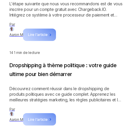
L'étape suivante que nous vous recommandons est de vous
inscrire pour un compte gratuit avec Chargeback.IO.
Intégrez ce système à votre processeur de paiement et
voyez-le en action ! Après cela, vous pouvez également
Par
consulter les autres programmes de protection contre les
chargebacks de cette liste.
Aaron M
Lire l'article
14
1 min de lecture
Dropshipping à thème politique : votre guide
ultime pour bien démarrer
Découvrez comment réussir dans le dropshipping de
produits politiques avec ce guide complet. Apprenez les
meilleures stratégies marketing, les règles publicitaires et les
niches les plus rentables.
Par
Aaron M
Lire l'article