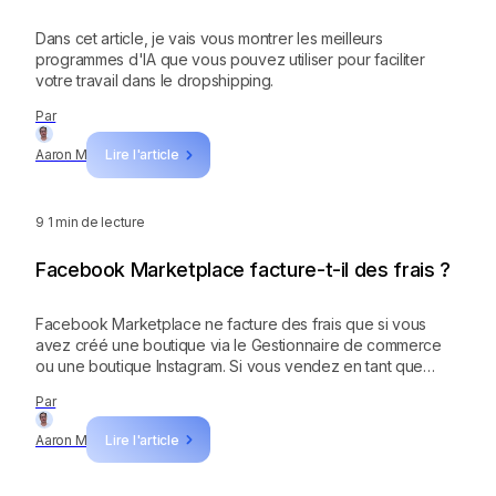
Dans cet article, je vais vous montrer les meilleurs
programmes d'IA que vous pouvez utiliser pour faciliter
votre travail dans le dropshipping.
Par
Aaron M
Lire l'article
9
1 min de lecture
Facebook Marketplace facture-t-il des frais ?
Facebook Marketplace ne facture des frais que si vous
avez créé une boutique via le Gestionnaire de commerce
ou une boutique Instagram. Si vous vendez en tant que
particulier, il n'y a aucun frais dont vous devriez vous
Par
soucier.
Aaron M
Lire l'article