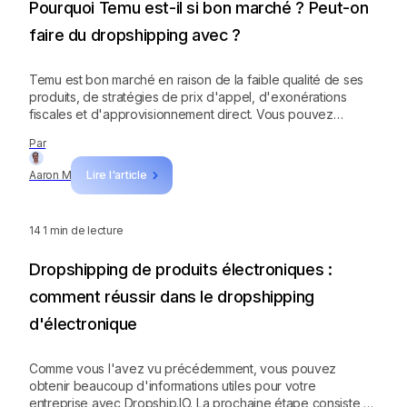
Pourquoi Temu est-il si bon marché ? Peut-on
faire du dropshipping avec ?
Temu est bon marché en raison de la faible qualité de ses
produits, de stratégies de prix d'appel, d'exonérations
fiscales et d'approvisionnement direct. Vous pouvez
également trouver des produits de haute qualité à bas prix
Par
sur Dropship.IO. Inscrivez-vous dès maintenant et profitez
de votre essai gratuit de 7 jours pour découvrir des produits
Aaron M
Lire l'article
gagnants pour votre boutique de dropshipping !
14
1 min de lecture
Dropshipping de produits électroniques :
comment réussir dans le dropshipping
d'électronique
Comme vous l'avez vu précédemment, vous pouvez
obtenir beaucoup d'informations utiles pour votre
entreprise avec Dropship.IO. La prochaine étape consiste à