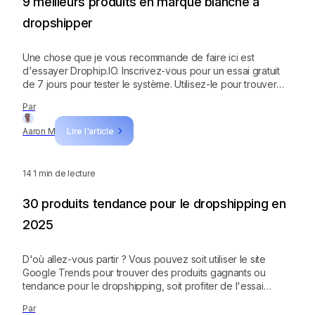
9 meilleurs produits en marque blanche à
dropshipper
Une chose que je vous recommande de faire ici est
d'essayer Drophip.IO. Inscrivez-vous pour un essai gratuit
de 7 jours pour tester le système. Utilisez-le pour trouver
des concurrents, espionner leurs outils, découvrir des
Par
produits gagnants et évaluer les performances de vente de
divers créneaux en marque blanche !
Aaron M
Lire l'article
14
1 min de lecture
30 produits tendance pour le dropshipping en
2025
D'où allez-vous partir ? Vous pouvez soit utiliser le site
Google Trends pour trouver des produits gagnants ou
tendance pour le dropshipping, soit profiter de l'essai
gratuit de 7 jours de Dropship et laisser le système faire le
Par
travail difficile à votre place. Je vous recommande la