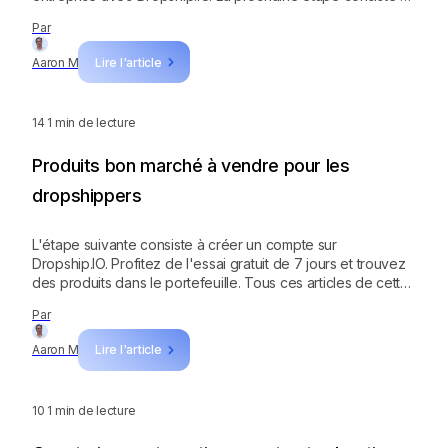
vous inscrire pour un compte d'essai gratuit de 7 jours.
Par
Testez le programme et vous découvrirez non seulement
des produits gagnants, mais aussi les secrets des plus
Aaron M
Lire l'article
grands dropshippers d'électronique au monde.
14
1 min de lecture
Produits bon marché à vendre pour les
dropshippers
L'étape suivante consiste à créer un compte sur
Dropship.IO. Profitez de l'essai gratuit de 7 jours et trouvez
des produits dans le portefeuille. Tous ces articles de cette
liste proviennent du Portefeuille Dropship, et d'autres sont
Par
ajoutés chaque semaine !
Aaron M
Lire l'article
10
1 min de lecture