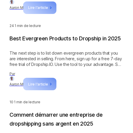
deuxième option. Comme vous l'avez vu précédemment,
Aaron M
Lire l'article
Google Trends ne peut vous montrer qu'un graphique de
l'évolution du volume de recherche, mais pas les détails du
produit. Avec Dropship, vous pouvez même trouver des
24
1 min de lecture
fournisseurs, des concurrents, la saturation du marché, et
bien plus encore !
Best Evergreen Products to Dropship in 2025
The next step is to list down evergreen products that you
are interested in selling. From here, sign up for a free 7-day
free trial of Dropship.IO. Use the tool to your advantage. See
if the evergreen product you want to sell is in demand, and
Par
find competitors in that niche. Spy on them and find out what
makes them successful! ‍
Aaron M
Lire l'article
10
1 min de lecture
Comment démarrer une entreprise de
dropshipping sans argent en 2025