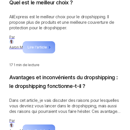
Quel est le meilleur choix ?
AliExpress est le meilleur choix pour le dropshipping. Il
propose plus de produits et une meilleure couverture de
protection pour le dropshipper.
Par
Aaron M
Lire l'article
17
1 min de lecture
Avantages et inconvénients du dropshipping :
le dropshipping fonctionne-t-il ?
Dans cet article, je vais discuter des raisons pour lesquelles
vous devriez vous lancer dans le dropshipping, mais aussi
des raisons qui pourraient vous faire hésiter. Ces avantages
et inconvénients du dropshipping devraient vous aider à
Par
décider si c'est une activité que vous souhaitez lancer.