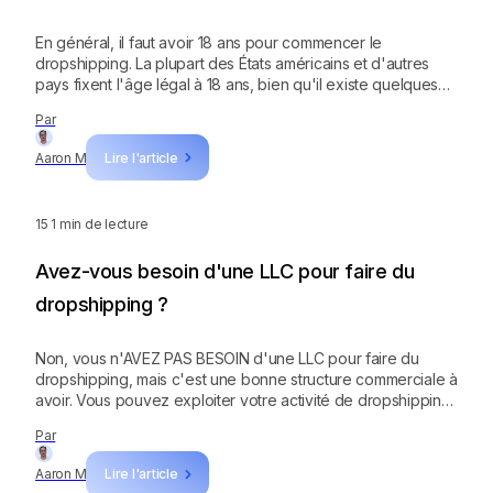
En général, il faut avoir 18 ans pour commencer le
dropshipping. La plupart des États américains et d'autres
pays fixent l'âge légal à 18 ans, bien qu'il existe quelques
exceptions. Si vous avez moins de 18 ans, vous pouvez
Par
toujours obtenir l'aide de vos parents.
Aaron M
Lire l'article
15
1 min de lecture
Avez-vous besoin d'une LLC pour faire du
dropshipping ?
Non, vous n'AVEZ PAS BESOIN d'une LLC pour faire du
dropshipping, mais c'est une bonne structure commerciale à
avoir. Vous pouvez exploiter votre activité de dropshipping
en tant que particulier ou en tant qu'entreprise individuelle ;
Par
vous pouvez également l'exploiter en tant que société en
nom collectif.
Aaron M
Lire l'article