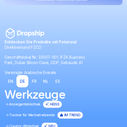
Entdecken Sie Produkte mit Potenzial
Direktversand FZCO
Geschäftslokal Nr.: 33007-001, IFZA Business
Park, Dubai Silicon Oasis, DDP, Gebäude A1
Vereinigte Arabische Emirate
EN
DE
FR
NL
ES
Werkzeuge
Anzeigenbibliothek
HEISS
Tracker für Werbetreibende
IM TREND
Creator-Bibliothek
NEU