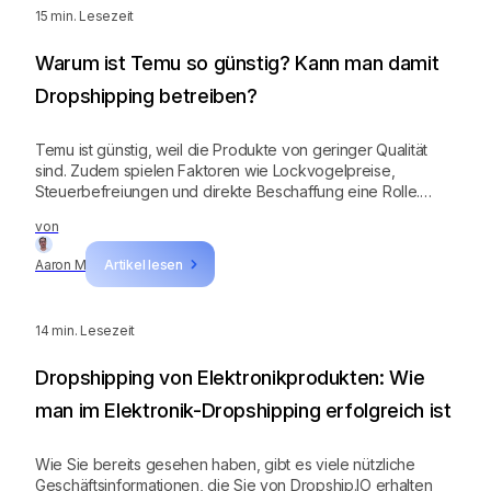
15
min. Lesezeit
Warum ist Temu so günstig? Kann man damit
Dropshipping betreiben?
Temu ist günstig, weil die Produkte von geringer Qualität
sind. Zudem spielen Faktoren wie Lockvogelpreise,
Steuerbefreiungen und direkte Beschaffung eine Rolle.
Temu ist nicht die einzige Quelle für günstige Produkte – du
von
kannst hochwertige, aber günstige Produkte über
Dropship.IO beziehen. Melde dich jetzt an und nutze deine
Aaron M
Artikel lesen
7-tägige kostenlose Testphase, um erfolgreiche Produkte
für deinen Dropshipping-Shop zu finden!
14
min. Lesezeit
Dropshipping von Elektronikprodukten: Wie
man im Elektronik-Dropshipping erfolgreich ist
Wie Sie bereits gesehen haben, gibt es viele nützliche
Geschäftsinformationen, die Sie von Dropship.IO erhalten