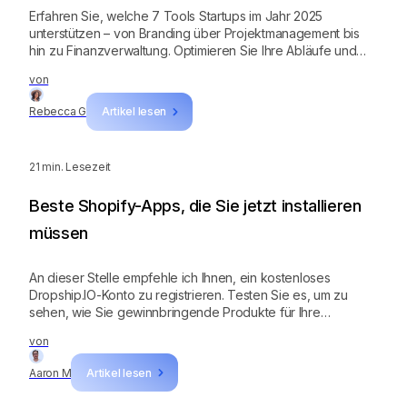
Erfahren Sie, welche 7 Tools Startups im Jahr 2025
unterstützen – von Branding über Projektmanagement bis
hin zu Finanzverwaltung. Optimieren Sie Ihre Abläufe und
steigern Sie die Effizienz.
von
Rebecca G
Artikel lesen
21
min. Lesezeit
Beste Shopify-Apps, die Sie jetzt installieren
müssen
An dieser Stelle empfehle ich Ihnen, ein kostenloses
Dropship.IO-Konto zu registrieren. Testen Sie es, um zu
sehen, wie Sie gewinnbringende Produkte für Ihre
Dropshipping-Nische finden. Ich schlage auch vor, dass Sie
von
sich die anderen Apps ansehen, insbesondere Pebblely
und Creator Kit.
Aaron M
Artikel lesen