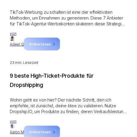
TikTok-Werbung zu schalten ist eine der effektivsten
Methoden, um Einnahmen zu generieren. Diese 7 Anbieter
für TikTok-Agentur-Werbekonten skalieren diese Strategie
exponentiell.
von
Adeel Q
Artikel lesen
23
min. Lesezeit
9 beste High-Ticket-Produkte für
Dropshipping
Wohin geht es von hier? Der nächste Schritt, den ich
empfehle, ist zunächst, deine Idee zu validieren. Nutze
Dropship.IO, um Produkte zu finden, deren Verkaufsleistung
zu prüfen und deine Konkurrenten auszuspionieren.
von
Dropship.IO ist 7 Tage lang kostenlos verfügbar – probiere
es jetzt aus!
Aaron M
Artikel lesen