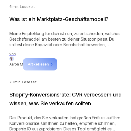
6
min. Lesezeit
Was ist ein Marktplatz-Geschäftsmodell?
Meine Empfehlung für dich ist nun, zu entscheiden, welches
Geschäftsmodell am besten zu deiner Situation passt. Du
solltest deine Kapazität oder Bereitschaft bewerten,
monatliche Gebühren für einen Shop zu zahlen, sowie
von
deine Fähigkeiten zur Verwaltung einer unabhängigen
Website.
Aaron M
Artikel lesen
20
min. Lesezeit
Shopify-Konversionsrate: CVR verbessern und
wissen, was Sie verkaufen sollten
Das Produkt, das Sie verkaufen, hat großen Einfluss auf Ihre
Konversionsrate. Um Ihnen zu helfen, empfehle ich Ihnen,
Dropship.IO auszuprobieren. Dieses Tool ermöglicht es