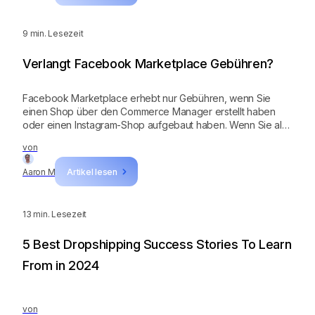
9
min. Lesezeit
Verlangt Facebook Marketplace Gebühren?
Facebook Marketplace erhebt nur Gebühren, wenn Sie
einen Shop über den Commerce Manager erstellt haben
oder einen Instagram-Shop aufgebaut haben. Wenn Sie als
Privatperson verkaufen, gibt es keine Gebühren, um die Sie
von
sich sorgen müssen.
Aaron M
Artikel lesen
13
min. Lesezeit
5 Best Dropshipping Success Stories To Learn
From in 2024
von