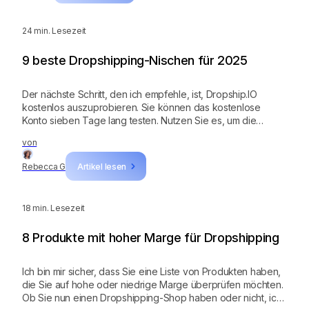
24
min. Lesezeit
9 beste Dropshipping-Nischen für 2025
Der nächste Schritt, den ich empfehle, ist, Dropship.IO
kostenlos auszuprobieren. Sie können das kostenlose
Konto sieben Tage lang testen. Nutzen Sie es, um die
Nischen zu erkunden, die Sie in Betracht ziehen. Noch
von
wichtiger ist, dass Sie das Tool nutzen, um Ihre
Konkurrenten auszuspionieren. Bevor Sie starten, schlage
Rebecca G
Artikel lesen
ich vor, dass Sie die Nischen auflisten, die Sie für
Dropshipping nutzen möchten, und auch die Produkte
auflisten, die Sie verkaufen möchten. Folgen Sie den
18
min. Lesezeit
Schritten in diesem Artikel, wie Sie gewinnende Produkte
recherchieren, und Sie sollten eine klare Richtung haben,
8 Produkte mit hoher Marge für Dropshipping
welche Nische Sie für Ihren Dropshipping-Shop wählen!
Ich bin mir sicher, dass Sie eine Liste von Produkten haben,
die Sie auf hohe oder niedrige Marge überprüfen möchten.
Ob Sie nun einen Dropshipping-Shop haben oder nicht, ich