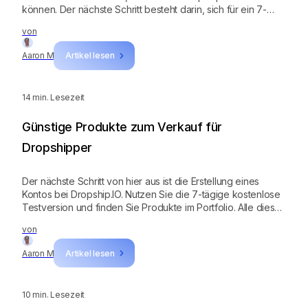
können. Der nächste Schritt besteht darin, sich für ein 7-
tägiges kostenloses Testkonto anzumelden. Testen Sie das
von
Programm und Sie werden nicht nur gewinnbringende
Produkte, sondern auch die Geheimnisse der größten
Aaron M
Artikel lesen
Elektronik-Dropshipper der Welt entdecken.
14
min. Lesezeit
Günstige Produkte zum Verkauf für
Dropshipper
Der nächste Schritt von hier aus ist die Erstellung eines
Kontos bei Dropship.IO. Nutzen Sie die 7-tägige kostenlose
Testversion und finden Sie Produkte im Portfolio. Alle diese
Artikel in dieser Liste stammen aus dem Dropship-Portfolio,
von
und es werden jede Woche weitere hinzugefügt!
Aaron M
Artikel lesen
10
min. Lesezeit