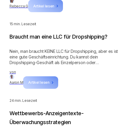
Rebecca G
Artikel lesen
15
min. Lesezeit
Braucht man eine LLC für Dropshipping?
Nein, man braucht KEINE LLC für Dropshipping, aber es ist
eine gute Geschäftseinrichtung. Du kannst dein
Dropshipping-Geschäft als Einzelperson oder
Einzelunternehmen führen; du kannst es auch als
von
Partnerschaft betreiben.
Aaron M
Artikel lesen
24
min. Lesezeit
Wettbewerbs-Anzeigentexte-
Überwachungsstrategien