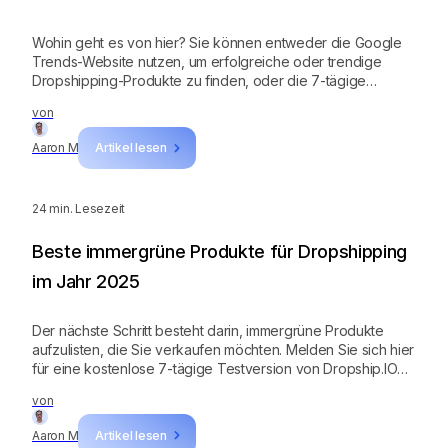
Wohin geht es von hier? Sie können entweder die Google
Trends-Website nutzen, um erfolgreiche oder trendige
Dropshipping-Produkte zu finden, oder die 7-tägige
kostenlose Testversion von Dropship nutzen und das
von
System die harte Arbeit für Sie erledigen lassen. Ich würde
Letzteres empfehlen. Wie Sie bereits gesehen haben, kann
Aaron M
Artikel lesen
Google Trends Ihnen nur eine Grafik des Suchvolumen-
Trends anzeigen, aber keine Details zum Produkt. Mit
Dropship können Sie sogar Lieferanten, Wettbewerber,
24
min. Lesezeit
Marktsättigung und vieles mehr finden!
Beste immergrüne Produkte für Dropshipping
im Jahr 2025
Der nächste Schritt besteht darin, immergrüne Produkte
aufzulisten, die Sie verkaufen möchten. Melden Sie sich hier
für eine kostenlose 7-tägige Testversion von Dropship.IO
an. Nutzen Sie das Tool zu Ihrem Vorteil. Prüfen Sie, ob das
von
immergrüne Produkt, das Sie verkaufen möchten,
nachgefragt wird, und finden Sie Wettbewerber in dieser
Aaron M
Artikel lesen
Nische. Spionieren Sie sie aus und finden Sie heraus, was