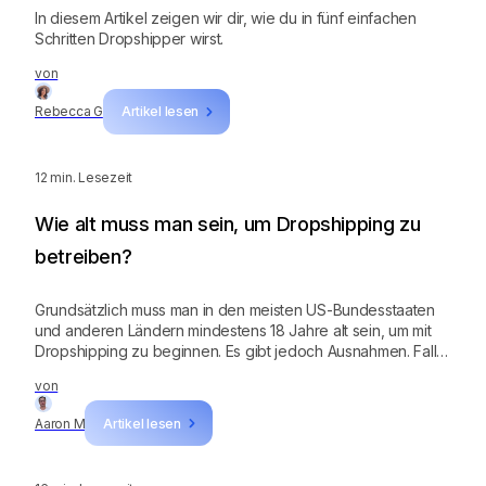
In diesem Artikel zeigen wir dir, wie du in fünf einfachen
Schritten Dropshipper wirst.
von
Rebecca G
Artikel lesen
12
min. Lesezeit
Wie alt muss man sein, um Dropshipping zu
betreiben?
Grundsätzlich muss man in den meisten US-Bundesstaaten
und anderen Ländern mindestens 18 Jahre alt sein, um mit
Dropshipping zu beginnen. Es gibt jedoch Ausnahmen. Falls
du unter 18 bist, kannst du dich von deinen Eltern
von
unterstützen lassen.
Aaron M
Artikel lesen