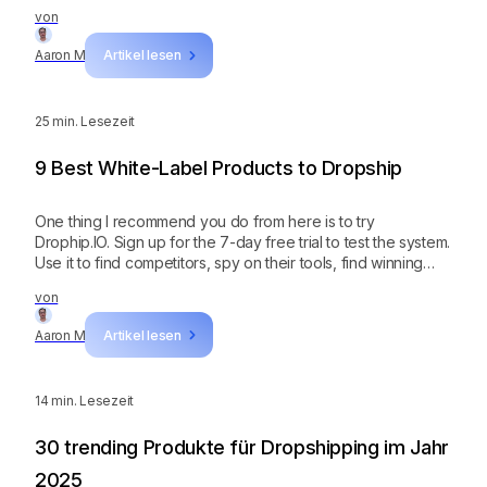
empfehle Ihnen, ein kostenloses Konto bei Dropship.IO zu
von
erstellen. Folgen Sie den Anweisungen, die ich Ihnen zuvor
gezeigt habe, um erfolgreiche Produkte mit hoher Marge
Aaron M
Artikel lesen
für Ihren Shop zu finden!
25
min. Lesezeit
9 Best White-Label Products to Dropship
One thing I recommend you do from here is to try
Drophip.IO. Sign up for the 7-day free trial to test the system.
Use it to find competitors, spy on their tools, find winning
products, and assess the sales performance of various
von
white-label niches!
Aaron M
Artikel lesen
14
min. Lesezeit
30 trending Produkte für Dropshipping im Jahr
2025