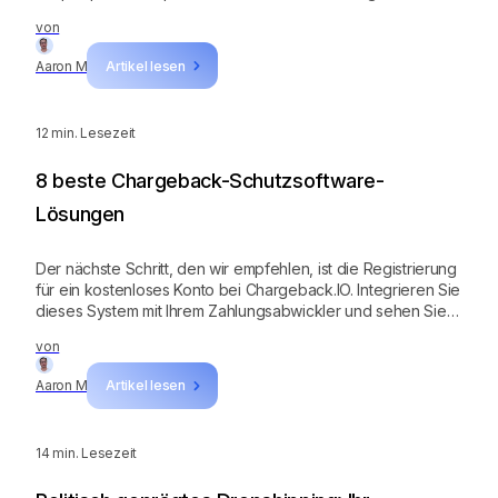
Ihnen, Produkte mit hoher Nachfrage zu durchsuchen.
von
Melden Sie sich für die kostenlose Testversion an und
beginnen Sie mit der Suche nach Produkten, die eine hohe
Aaron M
Artikel lesen
Konversionsrate aufweisen!
12
min. Lesezeit
8 beste Chargeback-Schutzsoftware-
Lösungen
Der nächste Schritt, den wir empfehlen, ist die Registrierung
für ein kostenloses Konto bei Chargeback.IO. Integrieren Sie
dieses System mit Ihrem Zahlungsabwickler und sehen Sie
es in Aktion! Danach können Sie sich auch die anderen
von
Chargeback-Schutzsoftware-Programme in dieser Liste
ansehen.
Aaron M
Artikel lesen
14
min. Lesezeit