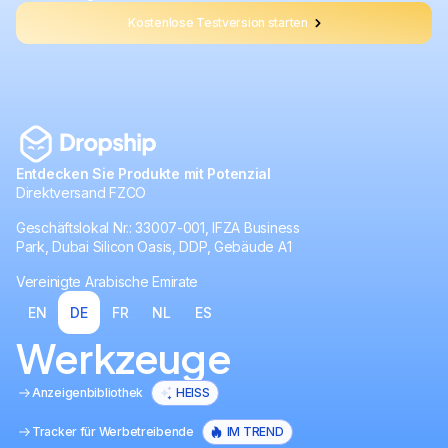
Kostenlose Testversion starten
Entdecken Sie Produkte mit Potenzial
Direktversand FZCO
Geschäftslokal Nr.: 33007-001, IFZA Business
Park, Dubai Silicon Oasis, DDP, Gebäude A1
Vereinigte Arabische Emirate
EN
DE
FR
NL
ES
Werkzeuge
Anzeigenbibliothek
HEISS
Tracker für Werbetreibende
IM TREND