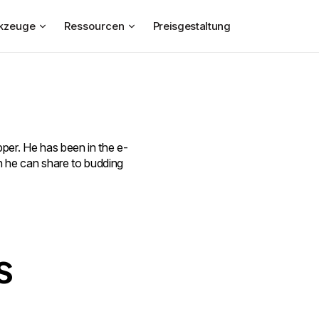
kzeuge
Ressourcen
Preisgestaltung
pper. He has been in the e-
h he can share to budding
s