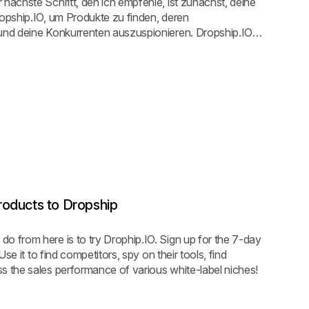
 nächste Schritt, den ich empfehle, ist zunächst, deine
ropship.IO, um Produkte zu finden, deren
 und deine Konkurrenten auszuspionieren. Dropship.IO
rfügbar – probiere es jetzt aus!
roducts to Dropship
o from here is to try Drophip.IO. Sign up for the 7-day
 Use it to find competitors, spy on their tools, find
s the sales performance of various white-label niches!