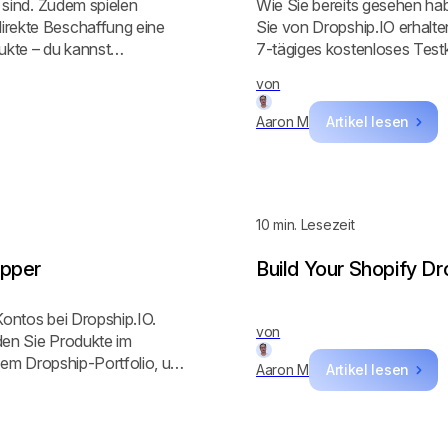
t sind. Zudem spielen
Wie Sie bereits gesehen hab
irekte Beschaffung eine
Sie von Dropship.IO erhalten
dukte – du kannst
7-tägiges kostenloses Tes
eziehen. Melde dich jetzt
werden nicht nur gewinnbri
von
rfolgreiche Produkte für
größten Elektronik-Dropshi
Aaron M
Artikel lesen
10
min. Lesezeit
ipper
Build Your Shopify Dr
 Kontos bei Dropship.IO.
von
den Sie Produkte im
 dem Dropship-Portfolio, und
Aaron M
Artikel lesen