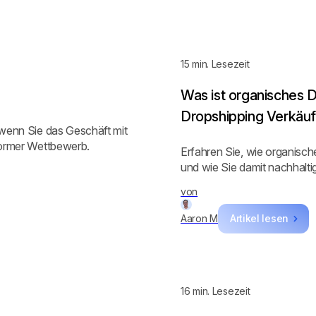
15
min. Lesezeit
Was ist organisches 
Dropshipping Verkäufe
 wenn Sie das Geschäft mit
normer Wettbewerb.‍
Erfahren Sie, wie organische
und wie Sie damit nachhalt
von
Aaron M
Artikel lesen
16
min. Lesezeit