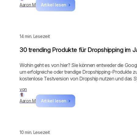
Aaron M
Artikel lesen
14
min. Lesezeit
30 trending Produkte für Dropshipping im 
Wohin geht es von hier? Sie können entweder die Goog
um erfolgreiche oder trendige Dropshipping-Produkte zu
kostenlose Testversion von Dropship nutzen und das Sy
Sie erledigen lassen. Ich würde Letzteres empfehlen. W
von
haben, kann Google Trends Ihnen nur eine Grafik des
anzeigen, aber keine Details zum Produkt. Mit Dropship
Aaron M
Artikel lesen
Lieferanten, Wettbewerber, Marktsättigung und vieles m
10
min. Lesezeit