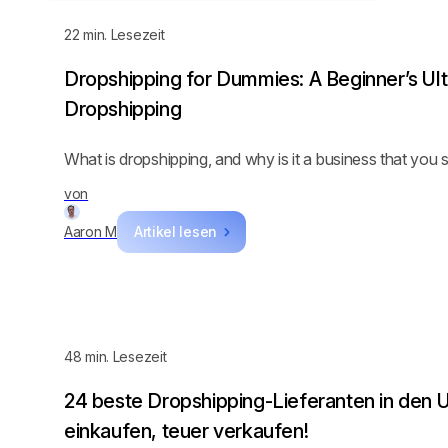
22
min. Lesezeit
Dropshipping for Dummies: A Beginner’s Ult
Dropshipping
What is dropshipping, and why is it a business that you
von
Aaron M
Artikel lesen
48
min. Lesezeit
24 beste Dropshipping-Lieferanten in den 
einkaufen, teuer verkaufen!