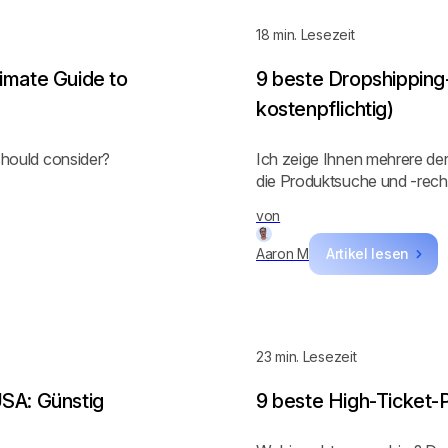
18
min. Lesezeit
imate Guide to
9 beste Dropshippin
kostenpflichtig)
 should consider?
Ich zeige Ihnen mehrere de
die Produktsuche und -rec
von
Aaron M
Artikel lesen
23
min. Lesezeit
USA: Günstig
9 beste High-Ticket-