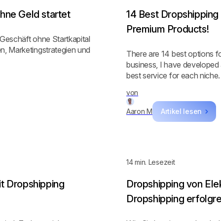
hne Geld startet
14 Best Dropshipping 
Premium Products!
-Geschäft ohne Startkapital
n, Marketingstrategien und
There are 14 best options f
business, I have developed a
best service for each niche.
von
Aaron M
Artikel lesen
14
min. Lesezeit
t Dropshipping
Dropshipping von Ele
Dropshipping erfolgrei