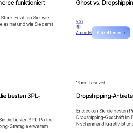
rce funktioniert
Ghost vs. Dropshippin
tore. Erfahren Sie, wie
von
e es hat und wie Sie damit
Aaron M
Artikel lesen
18
min. Lesezeit
die besten 3PL-
Dropshipping-Anbieter
Entdecken Sie die besten Pr
Dropshipping-Geschäft im Be
Sie die besten 3PL-Partner
Nischenmarkt lukrativ ist un
pping-Strategie erweitern