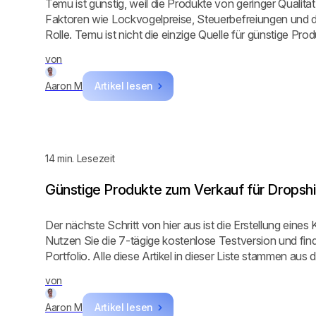
Temu ist günstig, weil die Produkte von geringer Qualitä
Faktoren wie Lockvogelpreise, Steuerbefreiungen und d
Rolle. Temu ist nicht die einzige Quelle für günstige Pro
hochwertige, aber günstige Produkte über Dropship.IO b
von
an und nutze deine 7-tägige kostenlose Testphase, um e
deinen Dropshipping-Shop zu finden!
Aaron M
Artikel lesen
14
min. Lesezeit
Günstige Produkte zum Verkauf für Dropsh
Der nächste Schritt von hier aus ist die Erstellung eines
Nutzen Sie die 7-tägige kostenlose Testversion und fin
Portfolio. Alle diese Artikel in dieser Liste stammen aus
es werden jede Woche weitere hinzugefügt!
von
Aaron M
Artikel lesen