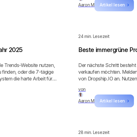
Aaron M
Artikel lesen
24
min. Lesezeit
Jahr 2025
Beste immergrüne Pro
le Trends-Website nutzen,
Der nächste Schritt besteht 
 finden, oder die 7-tägige
verkaufen möchten. Melden S
stem die harte Arbeit für
von Dropship.IO an. Nutzen 
ie Sie bereits gesehen
immergrüne Produkt, das Si
von
 Suchvolumen-Trends
Wettbewerber in dieser Nisc
 können Sie sogar
sie erfolgreich macht! ‍
Aaron M
Artikel lesen
ehr finden!
28
min. Lesezeit