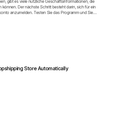
en, gibt es viele nützliche Geschäftsinformationen, die
 können. Der nächste Schritt besteht darin, sich für ein
tkonto anzumelden. Testen Sie das Programm und Sie
ngende Produkte, sondern auch die Geheimnisse der
pper der Welt entdecken.
opshipping Store Automatically