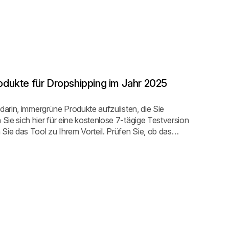
dukte für Dropshipping im Jahr 2025
darin, immergrüne Produkte aufzulisten, die Sie
ie sich hier für eine kostenlose 7-tägige Testversion
Sie das Tool zu Ihrem Vorteil. Prüfen Sie, ob das
e verkaufen möchten, nachgefragt wird, und finden Sie
he. Spionieren Sie sie aus und finden Sie heraus, was