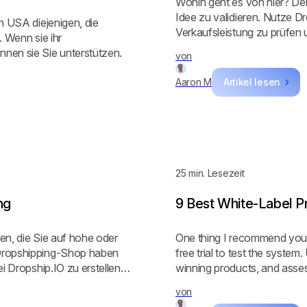
Wohin geht es von hier? Der
Idee zu validieren. Nutze D
n USA diejenigen, die
Verkaufsleistung zu prüfen
. Wenn sie ihr
ist 7 Tage lang kostenlos ve
nen sie Sie unterstützen.
von
Aaron M
Artikel lesen
25
min. Lesezeit
ng
9 Best White-Label P
ben, die Sie auf hohe oder
One thing I recommend you d
 Dropshipping-Shop haben
free trial to test the system.
i Dropship.IO zu erstellen.
winning products, and asses
t habe, um erfolgreiche
von