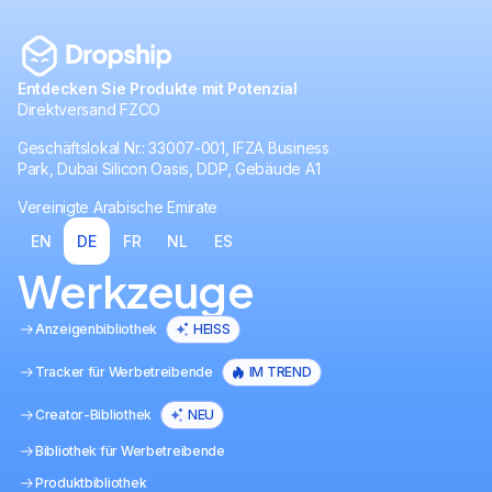
Entdecken Sie Produkte mit Potenzial
Direktversand FZCO
Geschäftslokal Nr.: 33007-001, IFZA Business
Park, Dubai Silicon Oasis, DDP, Gebäude A1
Vereinigte Arabische Emirate
EN
DE
FR
NL
ES
Werkzeuge
Anzeigenbibliothek
HEISS
Tracker für Werbetreibende
IM TREND
Creator-Bibliothek
NEU
Bibliothek für Werbetreibende
Produktbibliothek