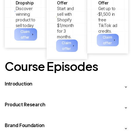
Dropship
Offer
Offer
Discover
Start and
Get up to
winning
sell with
$1,500 in
product to
Shopify
free
sell today
$1/month
TikTok ad
for 3
credits.
Claim
months.
offer
Claim
Claim
offer
offer
Course Episodes
Introduction
Product Research
Brand Foundation