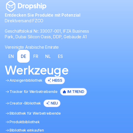
Entdecken Sie Produkte mit Potenzial
Direktversand FZCO
Geschäftslokal Nr.: 33007-001, IFZA Business
Park, Dubai Silicon Oasis, DDP, Gebäude A1
Vereinigte Arabische Emirate
EN
DE
FR
NL
ES
Werkzeuge
Anzeigenbibliothek
HEISS
Tracker für Werbetreibende
IM TREND
Creator-Bibliothek
NEU
Bibliothek für Werbetreibende
Produktbibliothek
Bibliothek einkaufen