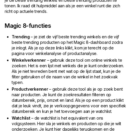
je de beste trending winkels en beste trending producten te
tonen. Ik raad dit hulpmiddel aan als je een winkel runt die zich
richt op actuele trends.
Magic 8-functies
Trending
– je ziet de vijf beste trending winkels en de vijf
beste trending producten op het Magic 8-dashboard zodra
je inlogt. Als je op deze links klikt, kom je terecht op de
pagina voor winkelanalyse of productanalyse.
Winkelverkenner
– gebruik deze tool om online winkels te
zoeken. Het is een lijst met winkels die je kunt onderzoeken.
Als je niet tevreden bent met wat op de lijst staat, kun je de
filter gebruiken of de naam van de winkel in het zoekvak
typen.
Productverkenner
– gebruik deze tool als je op zoek bent
naar producten. Je kunt de zoekresultaten filteren op
datumbereik, prijs, omzet en land. Als je op een product klikt
dat je leuk vindt, zie je verkoopgegevens voor een specifiek
datumbereik en kun je het toevoegen aan je watchlist.
Watchlist
– de watchlist is het equivalent van ons
volgsysteem. Hier sla je winkels en producten op die je wilt
onderzoeken. Je kunt hier dagelijks terugkomen en de