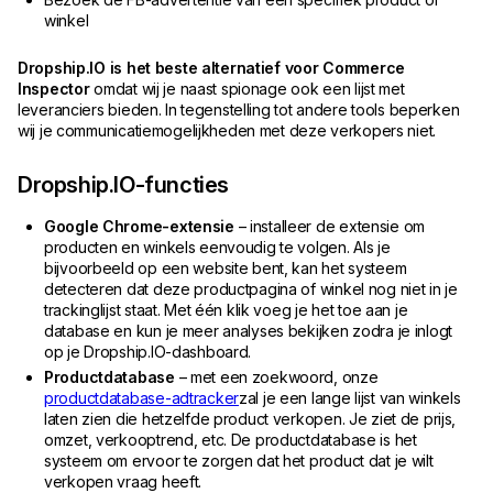
winkel
Dropship.IO is het beste alternatief voor Commerce
Inspector
omdat wij je naast spionage ook een lijst met
leveranciers bieden. In tegenstelling tot andere tools beperken
wij je communicatiemogelijkheden met deze verkopers niet.
Dropship.IO-functies
Google Chrome-extensie
– installeer de extensie om
producten en winkels eenvoudig te volgen. Als je
bijvoorbeeld op een website bent, kan het systeem
detecteren dat deze productpagina of winkel nog niet in je
trackinglijst staat. Met één klik voeg je het toe aan je
database en kun je meer analyses bekijken zodra je inlogt
op je Dropship.IO-dashboard.
Productdatabase
– met een zoekwoord, onze
productdatabase-adtracker
zal je een lange lijst van winkels
laten zien die hetzelfde product verkopen. Je ziet de prijs,
omzet, verkooptrend, etc. De productdatabase is het
systeem om ervoor te zorgen dat het product dat je wilt
verkopen vraag heeft.