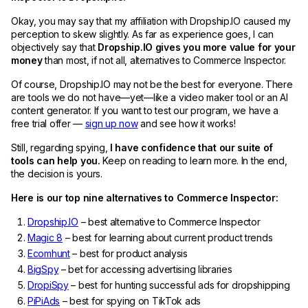
Okay, you may say that my affiliation with Dropship.IO caused my
perception to skew slightly. As far as experience goes, I can
objectively say that
Dropship.IO gives you more value for your
money
than most, if not all, alternatives to Commerce Inspector.
Of course, Dropship.IO may not be the best for everyone. There
are tools we do not have—yet—like a video maker tool or an AI
content generator. If you want to test our program, we have a
free trial offer —
sign up now
and see how it works!
Still, regarding spying,
I have confidence that our suite of
tools can help you.
Keep on reading to learn more. In the end,
the decision is yours.
Here is our top nine alternatives to Commerce Inspector:
Dropship.IO
– best alternative to Commerce Inspector
Magic 8
– best for learning about current product trends
Ecomhunt
– best for product analysis
BigSpy
– bet for accessing advertising libraries
DropiSpy
– best for hunting successful ads for dropshipping
PiPiAds
– best for spying on TikTok ads