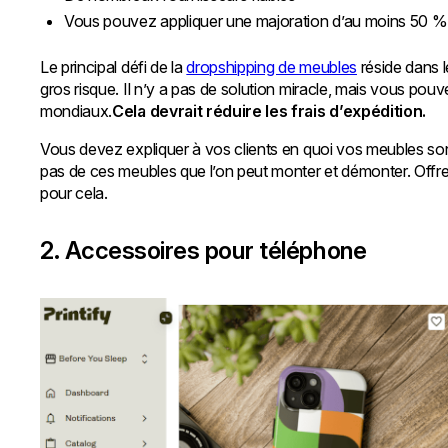
Vous pouvez appliquer une majoration d’au moins 50 % 
Le principal défi de la
dropshipping de meubles
réside dans l
gros risque. Il n’y a pas de solution miracle, mais vous po
mondiaux.
Cela devrait réduire les frais d’expédition.
Vous devez expliquer à vos clients en quoi vos meubles sont d
pas de ces meubles que l’on peut monter et démonter. Offrez d
pour cela.
2. Accessoires pour téléphone