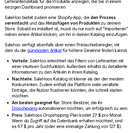
Lieferantendetails für die Produkte anzeigen, die Sie in einem
einzigen Dashboard priorisieren.
SaleHoo bietet zudem eine Shopify-App, die
den Prozess
vereinfacht
und das
Hinzufügen von Produkten
zu deinem
Store. Sobald es installiert ist, musst du nur noch auf "Importieren"
neben einem Artikel klicken, um ihn in deinen Katalog einzufügen.
Salehoo verfügt ebenfalls über einen Preisschieberegler, mit
dem du die
günstigsten Artikel
für höhere Gewinne finden kannst.
Vorteile:
SaleHoo erleichtert das Filtern von Lieferanten mit
einer intuitiven Suchfunktion. Außerdem erhältst du detaillierte
Informationen zu den Artikeln in ihrem Katalog.
Nachteile:
SaleHoos Katalog ist kleiner als der der meisten
Konkurrenten. Zudem enthält die Plattform viele veraltete
Einträge, die Nutzer frustrieren könnten, die schnell starten
möchten.
Am besten geeignet für:
Store-Besitzer, die ihr
Dropshipping
automatisieren möchten, um erfolgreich zu sein.
Preis:
Salehoos Dropshipping-Plan kostet 27 $ pro Monat.
Wenn du Zugriff auf die Datenbank erhalten möchtest, sind
es 67 $ pro Jahr (oder eine einmalige Zahlung von 127 $).