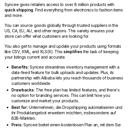
Syncee gives retailers access to over 8 million products with
quick shipping
. Find everything from electronics to fashion items
and more.
You can source goods globally through trusted suppliers in the
US, CA, EU, AU, and other regions. This variety ensures your
store can offer what customers are looking for.
You also get to manage and update your products using formats
like CSV, XML, and XLS(X). This
simplifies
the task of keeping
your listings current and accurate.
Benefits:
Syncee streamlines inventory management with a
data-feed feature for bulk uploads and updates. Plus, its
partnership with Alibaba lets you reach thousands of business
customers worldwide.
Drawbacks:
The free plan has limited features, and there's
no option for branding services. This can limit how you
customize and market your products
.
Best for:
Unternehmen, die Dropshipping automatisieren und
ihr Produktangebot erweitern möchten, insbesondere auf
B2B-Märkten.
Preis:
Syncee bietet einen kostenlosen Plan an, mit dem Sie