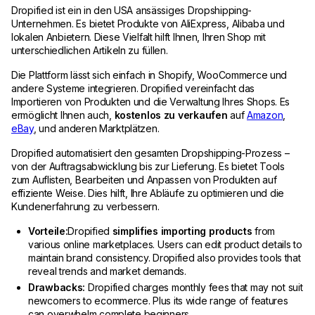
Dropified ist ein in den USA ansässiges Dropshipping-
Unternehmen. Es bietet Produkte von AliExpress, Alibaba und
lokalen Anbietern. Diese Vielfalt hilft Ihnen, Ihren Shop mit
unterschiedlichen Artikeln zu füllen.
Die Plattform lässt sich einfach in Shopify, WooCommerce und
andere Systeme integrieren. Dropified vereinfacht das
Importieren von Produkten und die Verwaltung Ihres Shops. Es
ermöglicht Ihnen auch,
kostenlos zu verkaufen
auf
Amazon
,
eBay
, und anderen Marktplätzen.
Dropified automatisiert den gesamten Dropshipping-Prozess –
von der Auftragsabwicklung bis zur Lieferung. Es bietet Tools
zum Auflisten, Bearbeiten und Anpassen von Produkten auf
effiziente Weise. Dies hilft, Ihre Abläufe zu optimieren und die
Kundenerfahrung zu verbessern.
Vorteile:
Dropified
simplifies importing products
from
various online marketplaces. Users can edit product details to
maintain brand consistency. Dropified also provides tools that
reveal trends and market demands.
Drawbacks:
Dropified charges monthly fees that may not suit
newcomers to ecommerce. Plus its wide range of features
can overwhelm complete beginners.